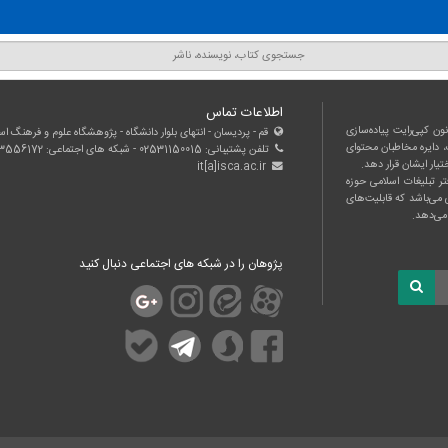
لیست ناشران
سوالات متداول
خبرنامه
مسابقات
اطلاعات تماس
ون كپی‌رایت پیاده‌سازی
قم - پردیسان - انتهای بلوار دانشگاه - پژوهشگاه علوم و فرهنگ اس
 دایره مخاطبان محتوای
تلفن پشتیبانی: 02531150015 - شبکه های اجتماعی: 09033556172
تیار ایشان قرار دهد.
it[a]isca.ac.ir
ر تبلیغات اسلامی حوزه
 می‌باشد که قابلیت‌های
 می‌دهد.
پژوهان را در شبکه های اجتماعی دنبال کنید