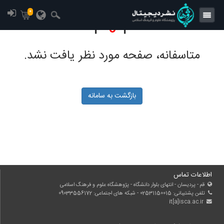
0
4
0
4
متاسفانه، صفحه مورد نظر یافت نشد.
بازگشت به سامانه
اطلاعات تماس
قم - پردیسان - انتهای بلوار دانشگاه - پژوهشگاه علوم و فرهنگ اسلامی
تلفن پشتیبانی: 02531150015 - شبکه های اجتماعی: 09033556172
it[a]isca.ac.ir